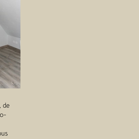
, de
ro-
ous