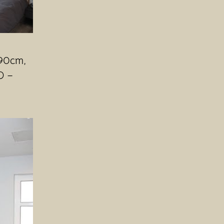
190cm,
D –