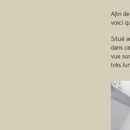
Afin de
voici q
Situé a
dans ce
vue sur
très lu