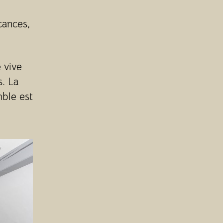
cances,
 vive
s. La
mble est