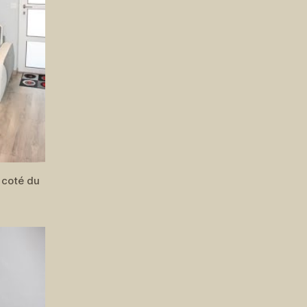
 coté du
)