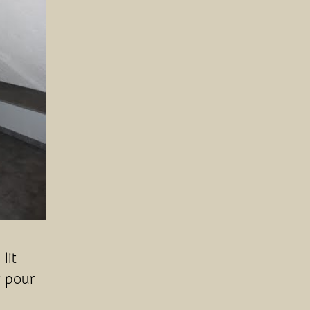
lit
r pour