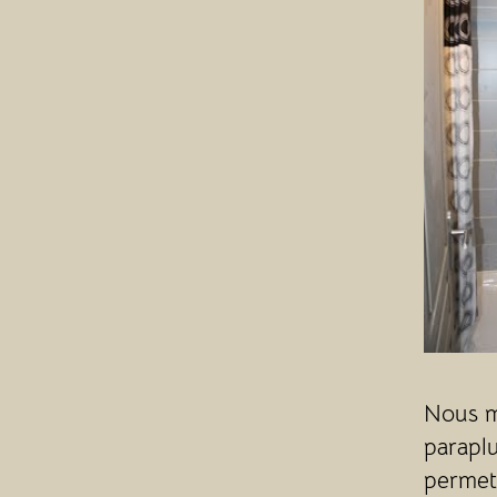
Nous me
paraplu
permett