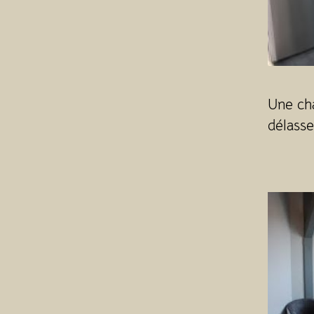
Une ch
délass